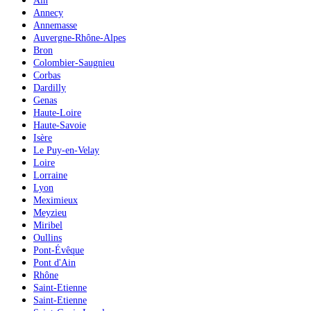
Ain
Annecy
Annemasse
Auvergne-Rhône-Alpes
Bron
Colombier-Saugnieu
Corbas
Dardilly
Genas
Haute-Loire
Haute-Savoie
Isère
Le Puy-en-Velay
Loire
Lorraine
Lyon
Meximieux
Meyzieu
Miribel
Oullins
Pont-Évêque
Pont d'Ain
Rhône
Saint-Etienne
Saint-Etienne