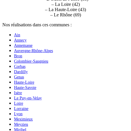
– La Loire (42)
– La Haute-Loire (43)
– Le Rhône (69)
Nos réalisations dans ces communes :
Ain
Annecy
Annemasse
Auvergne-Rhône-Alpes
Bron
Colombier-Saugnieu
Corbas
Dardilly
Genas
Haute-Loire
Haute-Savoie
Isère
Le Puy-en-Velay
Loire
Lorraine
Lyon
Meximieux
Meyzieu
Miribel